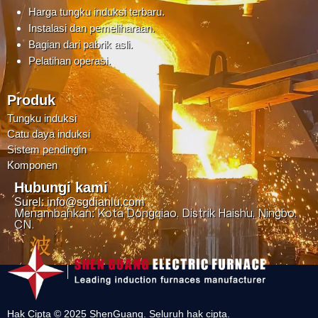
Harga tungku induksi terbaru.
Instalasi dan pemeliharaan.
Bagian dari pabrik asli.
Pelatihan operasi.
Produk
Tungku induksi
Catu daya induksi
Sistem pendingin
Komponen
Hubungi kami
Surel: info@sgdianlu.com
Menambahkan: Kota Dongqiao, Distrik Haishu, Ningbo,
CN.
Hak Cipta © 2025 ShenGuang. Seluruh hak cipta.