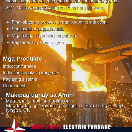
Narito kami para sa iyong mga katanungan anumang oras
24/7, Maligayang pagdating sa iyong konsultasyon.
Pinakabagong presyo ng mga pugon ng induction.
Pag install at pagpapanatili.
Mga bahagi ng orihinal na pabrika.
Pagsasanay sa operasyon.
Mga Produkto
Induction furnace
Induction supply ng kuryente
Paglamig sistema
Component
Makipag ugnay sa Amin
Mag-email: info@sgdianlu.com
Magdagdag ng: Bayan ng Dongqiao, Distrito ng Haishu,
Ningbo, CN.