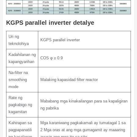
KGPS parallel inverter detalye
Uri ng
KGPS parallel inverter
teknolohiya
Kadahilanan ng
COS φ ≥ 0.9
kapangyarihan
Na-filter na
smoothing
Malaking kapasidad filter reactor
mode
Rate ng
Mababang mga kinakailangan para sa kapaligiran
pagkabigo ng
ng pabrika
kagamitan
Kahirapan sa
Mga karaniwang pagkakamali ay tumatagal 1 sa
pagpapanatili
2 Mga oras at ang mga gumagamit ay maaaring
ng kasalanan
ayusin ang mga ito sa site